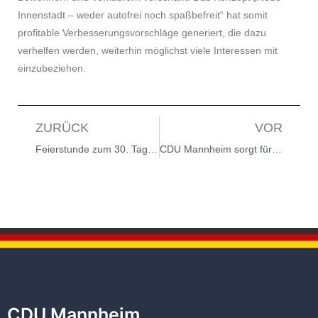
Innenstadt – weder autofrei noch spaßbefreit“ hat somit
profitable Verbesserungsvorschläge generiert, die dazu
verhelfen werden, weiterhin möglichst viele Interessen mit
einzubeziehen.
ZURÜCK
VOR
Feierstunde zum 30. Tag der Deutschen Einheit
CDU Mannheim sorgt für Aufklärung: Externes Gutachten schafft Klarheit – es gibt keinerlei Anhaltspunkte für Rechtsverstöße
CDU Mannheim