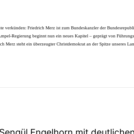
ute verkünden: Friedrich Merz ist zum Bundeskanzler der Bundesrepub
er Ampel-Regierung beginnt nun ein neues Kapitel – geprägt von Führung
ich Merz steht ein überzeugter Christdemokrat an der Spitze unseres La
 Sengül Engelhorn mit deutliche