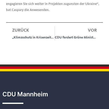
engagieren Sie sich weiter in Projekten zugunsten der Ukraine“,
bat Caspary die Anwesenden.
ZURÜCK
VOR
„Klimaschutz in Krisenzeiten“ – CDU-Vize spricht in Lindenhöfer Lanz-Kapelle
CDU fordert Grüne Minister im Land zum Handeln auf
CDU Mannheim