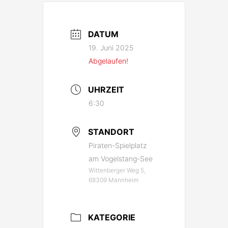
DATUM
19. Juni 2025
Abgelaufen!
UHRZEIT
6:30
STANDORT
Piraten-Spielplatz
am Vogelstang-See
Wittenberger Weg 5,
68309 Mannheim
KATEGORIE