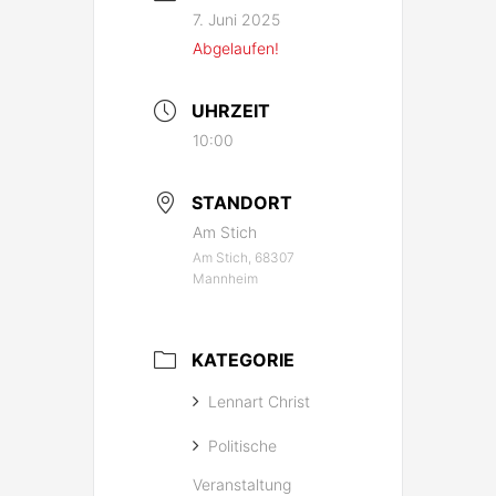
7. Juni 2025
Abgelaufen!
UHRZEIT
10:00
STANDORT
Am Stich
Am Stich, 68307
Mannheim
KATEGORIE
Lennart Christ
Politische
Veranstaltung