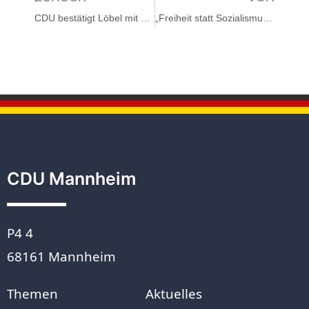
CDU bestätigt Löbel mit großer Mehrheit: Kreisparteitag wählt den 32-jährigen Politiker mit knapp 89 % für weitere 2 Jahre als Kreisvorsitzenden
„Freiheit statt Sozialismus“ – CDU Mannheim geht mit Retro-Plakat in den Schlussspurt zur Europa- und Kommunalwahl
CDU Mannheim
P4 4
68161 Mannheim
Themen
Aktuelles