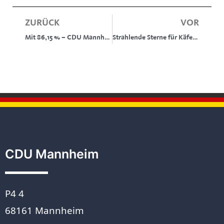
ZURÜCK
VOR
Mit 86,15 % – CDU Mannheim nominiert Nikolas Löbel erneut als Kandidat zur Bundestagswahl
Strahlende Sterne für Käfertal
CDU Mannheim
P4 4
68161 Mannheim